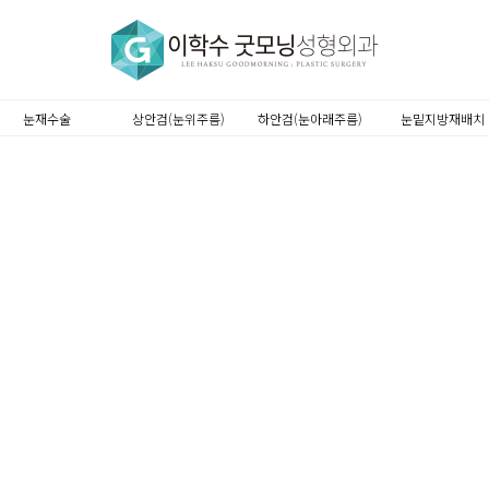
눈재수술
상안검(눈위주름)
하안검(눈아래주름)
눈밑지방재배치